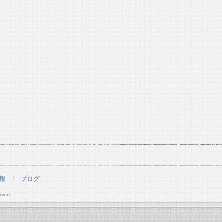
報
ブログ
rved.