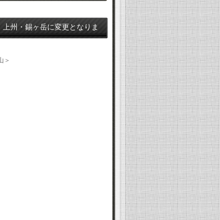
て 上州・錫ヶ岳に変更となりま
木百名山＞