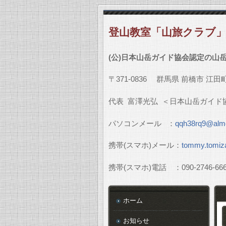
登山教室「山旅クラブ
(
公
)
日本山岳ガイド協会認定の山
〒
371-0836
群馬県
前橋市
江田
代表
富澤光弘
＜日本山岳ガイド
パソコンメール
：
qqh38rq9@almo
携帯
(
スマホ
)
メール：
tommy.tomiz
携帯
(
スマホ
)
電話 ：
090-2746-66
ホーム
お知らせ