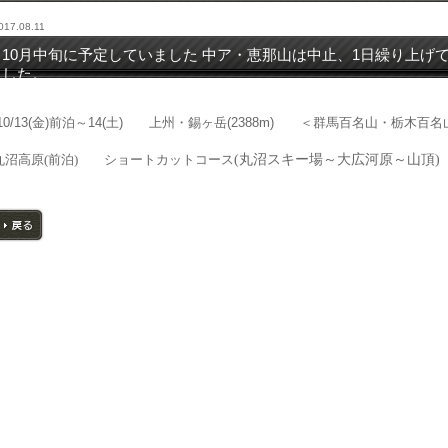
017.08.11
10月中旬に予定していました 中ア・恵那山は中止、1日繰り上げ
した。
10/13(金)前泊～14(土) 上州・錫ヶ岳(2388m) ＜群馬百名山・栃
丸沼高原
(
前泊
)
ショートカットコース
(
丸沼スキー場～大広河原～山頂
)
戻る