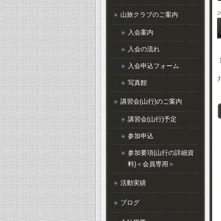
2
山旅クラブのご案内
入会案内
入会の流れ
入会申込フォーム
写真館
講習会(山行)のご案内
講習会(山行)予定
参加申込
参加要項(山行の詳細資
料)＜会員専用＞
活動実績
ブログ