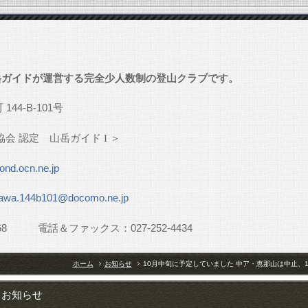
」
岳ガイドが運営する完全少人数制の登山クラブです。
町
144-B-101
号
協会
認定 山岳ガイド
I
＞
nd.ocn.ne.jp
awa.144b101@docomo.ne.jp
68
電話＆ファックス：
027-252-4434
ホーム
お知らせ
10月中旬に予定していました 中ア・恵那山は中止、
お知らせ