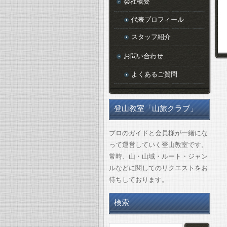
会社概要
代表プロフィール
スタッフ紹介
お問い合わせ
よくあるご質問
登山教室「山旅クラブ」
プロのガイドと会員様が一緒にな
って運営していく登山教室です。
常時、山・山域・ルート・ジャン
ルなどに関してのリクエストをお
待ちしております。
検索