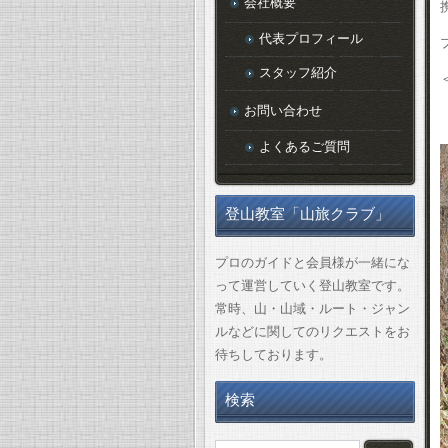
会社概要
代表プロフィール
スタッフ紹介
お問い合わせ
よくあるご質問
登山教室「山旅クラブ」
プロのガイドと会員様が一緒にな
って運営していく登山教室です。
常時、山・山域・ルート・ジャン
ルなどに関してのリクエストをお
待ちしております。
検索