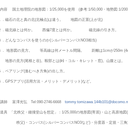
●内容
国土地理院の地形図：
1/25,000
を使用
(
参考
:1/50,000
・地勢図
:1/200
１．磁石の北と真の北
(
北極点
)
は違う。 地図の正置
(
上が北
)
２．磁北線とは何か。 西偏
7
度とは何か。 磁北線の引き方。
３．どんなコンパスを使うのか
(
シルバーコンパス
NO3
相当
)
４．
地形図の見方。 等高線は何メートル間隔。 距離は
1cm
が
250m (
地形の見方
(
尾根と谷
)
。鞍部とは
(
峠・コル・キレット・窓
)
。山腹とは。
５．ベアリング
(
進むべき方角
)
の出し方。
６．
GPS
アプリ
(
活用方法・メリット・デメリット
)
など。
●講師
富澤光弘
Tel:090-2746-6668
tommy.tomizawa.144b101@docomo.ne
●道具
「北秩父・鐘撞堂山を想定」：
1/25,000
の地形図
(
寄居
)
・山と高原地図
(
秩父
)
・コンパス
(
シルバーコンパス
NO3
など
)
・分度器・定規・三角