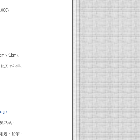
,000)
4cm
で
1km)
。
 地図の記号。
.jp
奥武蔵・
定規・鉛筆・