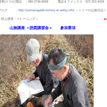
携帯
(
スマホ
)
電話 ：
090-2746-6668
電話＆ファックス：
027-252-4434
ブログ
：
http://yamanogaido-tommy.at.webry.info/
＜トミーの山旅日誌＞
＜机上講座・トレーニング＞
●
山旅講座
＜読図講習会＞ 参加要項