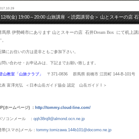
017.10.29
12/8(金) 19:00～20:00 山旅講座 ＜読図講習会＞ 山とスキーの店 石井
群馬県
伊勢崎市にあります
山とスキーの店
石井
Dream Box
にて机上講
す。
近隣にお住いの方は是非ともご参加下さい。
お問い合わせ・お申込みは、下記までお願い致します。
登山教室「山旅クラブ」
〒
371-0836
群馬県
前橋市
江田町
144-B-101
号
代表
富澤光弘
＜日本山岳ガイド協会
認定 山岳ガイド
I
＞
P(
ホームページ
)
：
http://tommy.cloud-line.com/
パソコンメール
：
qqh38rq9@almond.ocn.ne.jp
携帯
(
スマホ
)
メール：
tommy.tomizawa.144b101@docomo.ne.jp