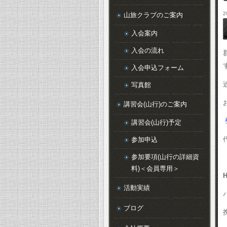
2
山旅クラブのご案内
入会案内
入会の流れ
入会申込フォーム
写真館
講習会(山行)のご案内
講習会(山行)予定
参加申込
参加要項(山行の詳細資
料)＜会員専用＞
H
活動実績
ブログ