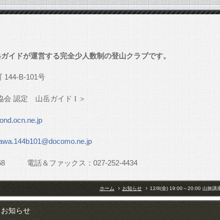
」
岳ガイドが運営する完全少人数制の登山クラブです。
町
144-B-101
号
協会
認定 山岳ガイド
I
＞
nd.ocn.ne.jp
awa.144b101@docomo.ne.jp
68
電話＆ファックス：
027-252-4434
ホーム
お知らせ
12/8(金) 19:00～20:00 
お知らせ