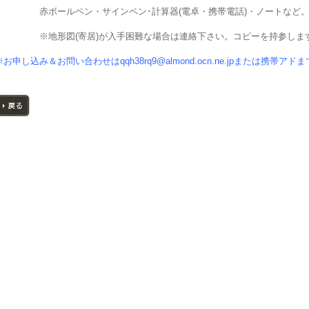
赤ボールペン・サインペン･計算器
(
電卓・携帯電話
)
・ノートなど
※地形図
(
寄居
)
が入手困難な場合は連絡下さい。コピーを持参しま
※お申し込み＆お問い合わせは
qqh38rq9@almond.ocn.ne.jp
または携帯アドま
戻る