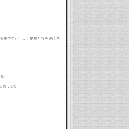
る事ですが、よく尾根と谷を逆に見
7
名
人数：
2
名