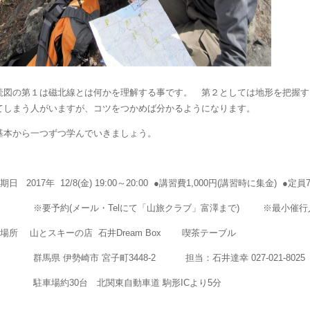
読図の第１は磁北線とは何かを理解する事です。 第２としては地形を把握す
てしまう人がいますが、コツをつかめば分かるようになります。
基本から一つずつ学んでいきましょう。
●期日
2017
年
12/8(
金
) 19:00
～
20:00
●講習費
1,000
円
(
講習時に集金
)
●定員
※要予約
(
メール・
Tel
にて「山旅クラブ」富澤まで
)
※最小催行
●場所
山とスキーの店
石井
Dream Box
喫茶テーブル
群馬県
伊勢崎市
宮子町
3448-2
担当：石井達幸
027-021-8025
駐車場約
30
台 北関東自動車道
駒形
IC
より
5
分