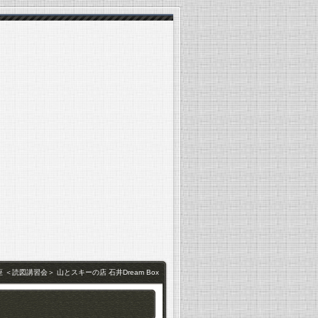
山旅講座 ＜読図講習会＞ 山とスキーの店 石井Dream Box