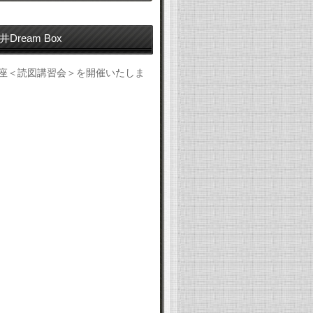
Dream Box
座＜読図講習会＞を開催いたしま