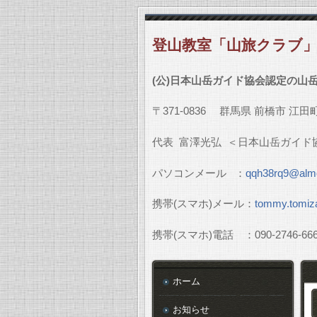
登山教室「山旅クラブ
(
公
)
日本山岳ガイド協会認定の山
〒
371-0836
群馬県
前橋市
江田
代表
富澤光弘
＜日本山岳ガイド
パソコンメール
：
qqh38rq9@almo
携帯
(
スマホ
)
メール：
tommy.tomiz
携帯
(
スマホ
)
電話 ：
090-2746-66
ホーム
お知らせ