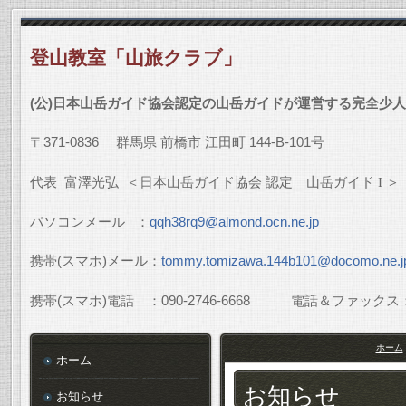
登山教室「山旅クラブ」
(
公
)
日本山岳ガイド協会認定の山岳ガイドが運営する完全少人
〒
371-0836
群馬県
前橋市
江田町
144-B-101
号
代表
富澤光弘
＜日本山岳ガイド協会
認定 山岳ガイド
I
＞
パソコンメール
：
qqh38rq9@almond.ocn.ne.jp
携帯
(
スマホ
)
メール：
tommy.tomizawa.144b101@docomo.ne.j
携帯
(
スマホ
)
電話 ：
090-2746-6668
電話＆ファックス
ホーム
ホーム
お知らせ
お知らせ