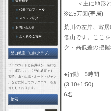
会社概要
＜主に地形
代表プロフィール
※
2.5
万図
(
寄居
)
スタッフ紹介
荒川の左岸、寄居
お問い合わせ
低山です。ここを
よくあるご質問
ク・高低差の把握
登山教室「山旅クラブ」
プロのガイドと会員様が一緒にな
って運営していく登山教室です。
●行動
5
時間
常時、山・山域・ルート・ジャン
ルなどに関してのリクエストをお
(3:10+1:50)
待ちしております。
6
名
検索