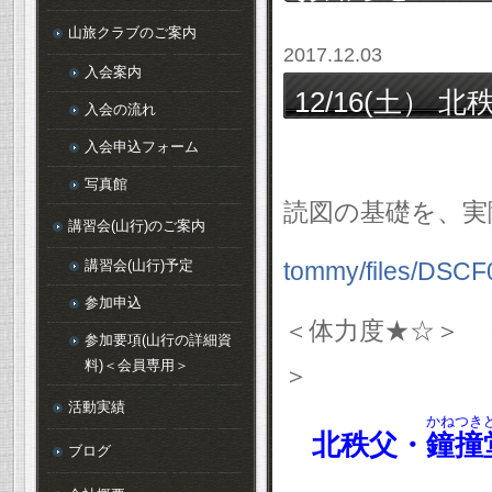
山旅クラブのご案内
2017.12.03
入会案内
12/16(土） 北秩父・鐘撞堂山(330m) ＜読図講習会＞ は
入会の流れ
最小催行人数
入会申込フォーム
写真館
読図の基礎を、実
講習会(山行)のご案内
講習会(山行)予定
tommy/files/DSCF
参加申込
＜体力度★☆＞ 
参加要項(山行の詳細資
料)＜会員専用＞
活動実績
かねつき
北秩父・
鐘撞
ブログ