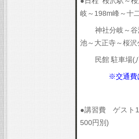
●日程
桜沢駅～桜
岐～
198m
峰～十
神社分岐～谷
池～大正寺～桜沢
民館
駐車場
(
※交通費
●講習費 ゲスト
1
500
円別
)