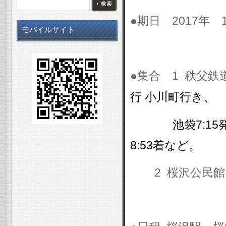
●期日
2017
年
モバイルサイト
●集合
1
秩父鉄
行
小川町行き
、
池袋
7:15
8:53
着など。
2
桜沢公民館