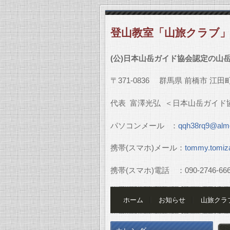
登山教室「山旅クラブ
(
公
)
日本山岳ガイド協会認定の山
〒
371-0836
群馬県
前橋市
江田
代表
富澤光弘
＜日本山岳ガイド
パソコンメール
：
qqh38rq9@almo
携帯
(
スマホ
)
メール：
tommy.tomiz
携帯
(
スマホ
)
電話 ：
090-2746-66
ホーム
お知らせ
山旅クラ