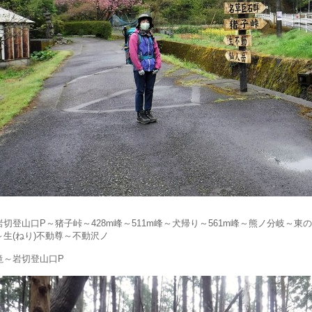
岩切登山口P～猪子峠～428m峰～511m峰～犬帰り～561m峰～熊ノ分岐～東の
～生(ねり)不動尊～不動沢ノ
滝～岩切登山口P