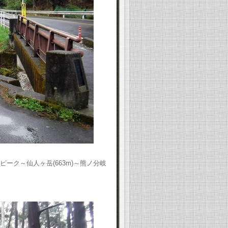
ピーク～仙人ヶ岳(663m)～熊ノ分岐