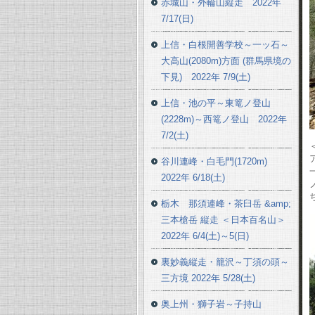
赤城山・外輪山縦走 2022年
7/17(日)
上信・白根開善学校～一ッ石～
大高山(2080m)方面 (群馬県境の
下見) 2022年 7/9(土)
上信・池の平～東篭ノ登山
(2228m)～西篭ノ登山 2022年
7/2(土)
谷川連峰・白毛門(1720m)
2022年 6/18(土)
栃木 那須連峰・茶臼岳 &amp;
三本槍岳 縦走 ＜日本百名山＞
2022年 6/4(土)～5(日)
裏妙義縦走・籠沢～丁須の頭～
三方境 2022年 5/28(土)
奥上州・獅子岩～子持山