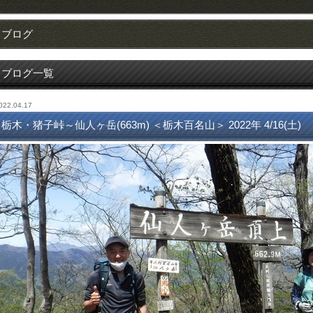
ブログ
ブログ一覧
022.04.17
栃木・猪子峠～仙人ヶ岳(663m) ＜栃木百名山＞ 2022年 4/16(土)