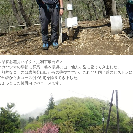
＜早春お花見ハイク・足利市最高峰＞
アカヤシオの季節に群馬・栃木県境の山、仙人ヶ岳に登ってきました。
一般的なコースは岩切登山口からの往復ですが、これだと同じ道のピストンに
ノ分岐から沢コース(小俣川)を降りてきました。
ちょっとした健脚向けのコースです。