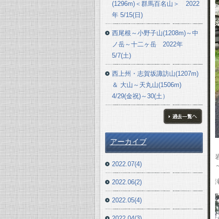
(1296m)＜群馬百名山＞ 2022
年 5/15(日)
西尾根～小野子山(1208m)～中
ノ岳～十二ヶ岳 2022年
5/7(土)
西上州・志賀坂諏訪山(1207m)
＆ 大山～天丸山(1506m)
4/29(金祝)～30(土）
ブログ一覧へ
アーカイブ
2022.07(4)
2022.06(2)
2022.05(4)
2022.04(3)