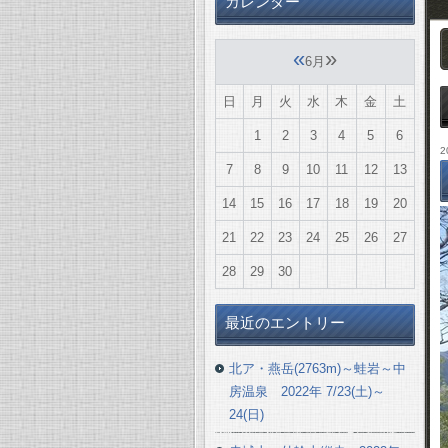
カレンダー
«
»
6月
日
月
火
水
木
金
土
1
2
3
4
5
6
2
7
8
9
10
11
12
13
14
15
16
17
18
19
20
21
22
23
24
25
26
27
28
29
30
最近のエントリー
北ア・燕岳(2763m)～蛙岩～中
房温泉 2022年 7/23(土)～
24(日)