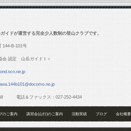
」
岳ガイドが運営する完全少人数制の登山クラブです。
町
144-B-101
号
協会
認定 山岳ガイド
I
＞
nd.ocn.ne.jp
awa.144b101@docomo.ne.jp
68
電話＆ファックス：
027-252-4434
ブのご案内
講習会(山行)のご案内
活動実績
ブログ
会社概要